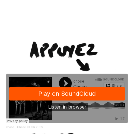
chose
·
Chose 01.06.2025