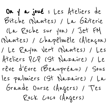
On y a joué :
Les Ateliers de
Bitche (Nantes) / La Gâterie
(La Roche sur yon) / Jet FM
(Nantes) / Chapêlmêle (Alençon)
/ Le Rayon Vert (Nantes) / Les
Ateliers PCP (St Nazaire) / Le
rêve d'Evre (Beaupréau) / Sous
les palmiers (St Nazaire) / La
Grande Ourse (Angers) / T'es
Rock Coco (Angers)