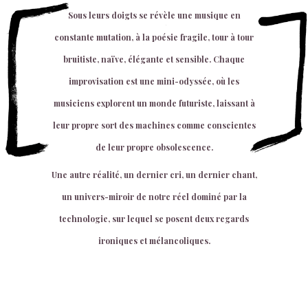
Sous leurs doigts se révèle une musique en
constante mutation, à la poésie fragile, tour à tour
bruitiste, naïve, élégante et sensible. Chaque
improvisation est une mini-odyssée, où les
musiciens explorent un monde futuriste, laissant à
leur propre sort des machines comme conscientes
de leur propre obsolescence.
Une autre réalité, un dernier cri, un dernier chant,
un univers-miroir de notre réel dominé par la
technologie, sur lequel se posent deux regards
ironiques et mélancoliques.