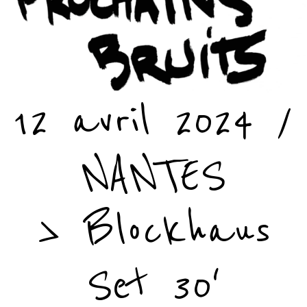
12 avril 2024 /
NANTES
> Blockhaus
Set 30'