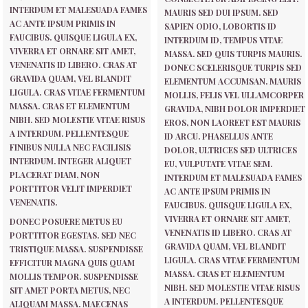
INTERDUM ET MALESUADA FAMES
MAURIS SED DUI IPSUM. SED
AC ANTE IPSUM PRIMIS IN
SAPIEN ODIO, LOBORTIS ID
FAUCIBUS. QUISQUE LIGULA EX,
INTERDUM ID, TEMPUS VITAE
VIVERRA ET ORNARE SIT AMET,
MASSA. SED QUIS TURPIS MAURIS.
VENENATIS ID LIBERO. CRAS AT
DONEC SCELERISQUE TURPIS SED
GRAVIDA QUAM, VEL BLANDIT
ELEMENTUM ACCUMSAN. MAURIS
LIGULA. CRAS VITAE FERMENTUM
MOLLIS, FELIS VEL ULLAMCORPER
MASSA. CRAS ET ELEMENTUM
GRAVIDA, NIBH DOLOR IMPERDIET
NIBH. SED MOLESTIE VITAE RISUS
EROS, NON LAOREET EST MAURIS
A INTERDUM. PELLENTESQUE
ID ARCU. PHASELLUS ANTE
FINIBUS NULLA NEC FACILISIS
DOLOR, ULTRICES SED ULTRICES
INTERDUM. INTEGER ALIQUET
EU, VULPUTATE VITAE SEM.
PLACERAT DIAM, NON
INTERDUM ET MALESUADA FAMES
PORTTITOR VELIT IMPERDIET
AC ANTE IPSUM PRIMIS IN
VENENATIS.
FAUCIBUS. QUISQUE LIGULA EX,
VIVERRA ET ORNARE SIT AMET,
DONEC POSUERE METUS EU
VENENATIS ID LIBERO. CRAS AT
PORTTITOR EGESTAS. SED NEC
GRAVIDA QUAM, VEL BLANDIT
TRISTIQUE MASSA. SUSPENDISSE
LIGULA. CRAS VITAE FERMENTUM
EFFICITUR MAGNA QUIS QUAM
MASSA. CRAS ET ELEMENTUM
MOLLIS TEMPOR. SUSPENDISSE
NIBH. SED MOLESTIE VITAE RISUS
SIT AMET PORTA METUS, NEC
A INTERDUM. PELLENTESQUE
ALIQUAM MASSA. MAECENAS