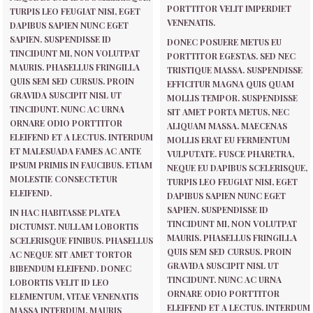
PORTTITOR VELIT IMPERDIET
TURPIS LEO FEUGIAT NISI, EGET
VENENATIS.
DAPIBUS SAPIEN NUNC EGET
SAPIEN. SUSPENDISSE ID
DONEC POSUERE METUS EU
TINCIDUNT MI, NON VOLUTPAT
PORTTITOR EGESTAS. SED NEC
MAURIS. PHASELLUS FRINGILLA
TRISTIQUE MASSA. SUSPENDISSE
QUIS SEM SED CURSUS. PROIN
EFFICITUR MAGNA QUIS QUAM
GRAVIDA SUSCIPIT NISL UT
MOLLIS TEMPOR. SUSPENDISSE
TINCIDUNT. NUNC AC URNA
SIT AMET PORTA METUS, NEC
ORNARE ODIO PORTTITOR
ALIQUAM MASSA. MAECENAS
ELEIFEND ET A LECTUS. INTERDUM
MOLLIS ERAT EU FERMENTUM
ET MALESUADA FAMES AC ANTE
VULPUTATE. FUSCE PHARETRA,
IPSUM PRIMIS IN FAUCIBUS. ETIAM
NEQUE EU DAPIBUS SCELERISQUE,
MOLESTIE CONSECTETUR
TURPIS LEO FEUGIAT NISI, EGET
ELEIFEND.
DAPIBUS SAPIEN NUNC EGET
SAPIEN. SUSPENDISSE ID
IN HAC HABITASSE PLATEA
TINCIDUNT MI, NON VOLUTPAT
DICTUMST. NULLAM LOBORTIS
MAURIS. PHASELLUS FRINGILLA
SCELERISQUE FINIBUS. PHASELLUS
QUIS SEM SED CURSUS. PROIN
AC NEQUE SIT AMET TORTOR
GRAVIDA SUSCIPIT NISL UT
BIBENDUM ELEIFEND. DONEC
TINCIDUNT. NUNC AC URNA
LOBORTIS VELIT ID LEO
ORNARE ODIO PORTTITOR
ELEMENTUM, VITAE VENENATIS
ELEIFEND ET A LECTUS. INTERDUM
MASSA INTERDUM. MAURIS