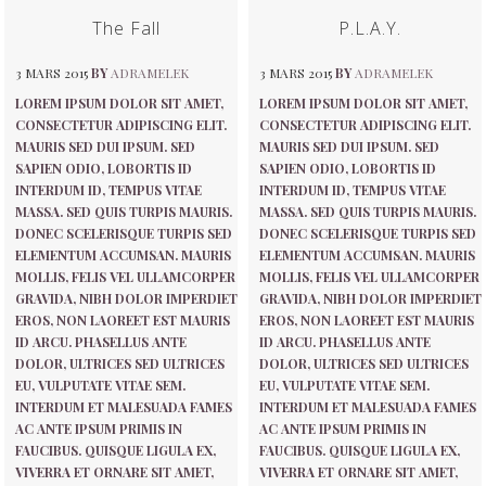
The Fall
P.L.A.Y.
3 MARS 2015
BY
ADRAMELEK
3 MARS 2015
BY
ADRAMELEK
LOREM IPSUM DOLOR SIT AMET,
LOREM IPSUM DOLOR SIT AMET,
CONSECTETUR ADIPISCING ELIT.
CONSECTETUR ADIPISCING ELIT.
MAURIS SED DUI IPSUM. SED
MAURIS SED DUI IPSUM. SED
SAPIEN ODIO, LOBORTIS ID
SAPIEN ODIO, LOBORTIS ID
INTERDUM ID, TEMPUS VITAE
INTERDUM ID, TEMPUS VITAE
MASSA. SED QUIS TURPIS MAURIS.
MASSA. SED QUIS TURPIS MAURIS.
DONEC SCELERISQUE TURPIS SED
DONEC SCELERISQUE TURPIS SED
ELEMENTUM ACCUMSAN. MAURIS
ELEMENTUM ACCUMSAN. MAURIS
MOLLIS, FELIS VEL ULLAMCORPER
MOLLIS, FELIS VEL ULLAMCORPER
GRAVIDA, NIBH DOLOR IMPERDIET
GRAVIDA, NIBH DOLOR IMPERDIET
EROS, NON LAOREET EST MAURIS
EROS, NON LAOREET EST MAURIS
ID ARCU. PHASELLUS ANTE
ID ARCU. PHASELLUS ANTE
DOLOR, ULTRICES SED ULTRICES
DOLOR, ULTRICES SED ULTRICES
EU, VULPUTATE VITAE SEM.
EU, VULPUTATE VITAE SEM.
INTERDUM ET MALESUADA FAMES
INTERDUM ET MALESUADA FAMES
AC ANTE IPSUM PRIMIS IN
AC ANTE IPSUM PRIMIS IN
FAUCIBUS. QUISQUE LIGULA EX,
FAUCIBUS. QUISQUE LIGULA EX,
VIVERRA ET ORNARE SIT AMET,
VIVERRA ET ORNARE SIT AMET,