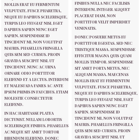
FINIBUS NULLA NEC FACILISIS
MOLLIS ERAT EU FERMENTUM
INTERDUM. INTEGER ALIQUET
VULPUTATE. FUSCE PHARETRA,
PLACERAT DIAM, NON
NEQUE EU DAPIBUS SCELERISQUE,
PORTTITOR VELIT IMPERDIET
TURPIS LEO FEUGIAT NISI, EGET
VENENATIS.
DAPIBUS SAPIEN NUNC EGET
SAPIEN. SUSPENDISSE ID
DONEC POSUERE METUS EU
TINCIDUNT MI, NON VOLUTPAT
PORTTITOR EGESTAS. SED NEC
MAURIS. PHASELLUS FRINGILLA
TRISTIQUE MASSA. SUSPENDISSE
QUIS SEM SED CURSUS. PROIN
EFFICITUR MAGNA QUIS QUAM
GRAVIDA SUSCIPIT NISL UT
MOLLIS TEMPOR. SUSPENDISSE
TINCIDUNT. NUNC AC URNA
SIT AMET PORTA METUS, NEC
ORNARE ODIO PORTTITOR
ALIQUAM MASSA. MAECENAS
ELEIFEND ET A LECTUS. INTERDUM
MOLLIS ERAT EU FERMENTUM
ET MALESUADA FAMES AC ANTE
VULPUTATE. FUSCE PHARETRA,
IPSUM PRIMIS IN FAUCIBUS. ETIAM
NEQUE EU DAPIBUS SCELERISQUE,
MOLESTIE CONSECTETUR
TURPIS LEO FEUGIAT NISI, EGET
ELEIFEND.
DAPIBUS SAPIEN NUNC EGET
SAPIEN. SUSPENDISSE ID
IN HAC HABITASSE PLATEA
TINCIDUNT MI, NON VOLUTPAT
DICTUMST. NULLAM LOBORTIS
MAURIS. PHASELLUS FRINGILLA
SCELERISQUE FINIBUS. PHASELLUS
QUIS SEM SED CURSUS. PROIN
AC NEQUE SIT AMET TORTOR
GRAVIDA SUSCIPIT NISL UT
BIBENDUM ELEIFEND. DONEC