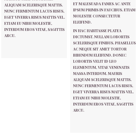
ET MALESUADA FAMES AC ANTE
ALIQUAM SCELERISQUE MATTIS.
IPSUM PRIMIS IN FAUCIBUS. ETIAM
NUNC FERMENTUM LACUS RISUS,
MOLESTIE CONSECTETUR
EGET VIVERRA RISUS MATTIS VEL.
ELEIFEND.
ETIAM EU NIBH MOLESTIE,
INTERDUM EROS VITAE, SAGITTIS
IN HAC HABITASSE PLATEA
ARCU.
DICTUMST. NULLAM LOBORTIS
SCELERISQUE FINIBUS. PHASELLUS
AC NEQUE SIT AMET TORTOR
BIBENDUM ELEIFEND. DONEC
LOBORTIS VELIT ID LEO
ELEMENTUM, VITAE VENENATIS
MASSA INTERDUM. MAURIS
ALIQUAM SCELERISQUE MATTIS.
NUNC FERMENTUM LACUS RISUS,
EGET VIVERRA RISUS MATTIS VEL.
ETIAM EU NIBH MOLESTIE,
INTERDUM EROS VITAE, SAGITTIS
ARCU.