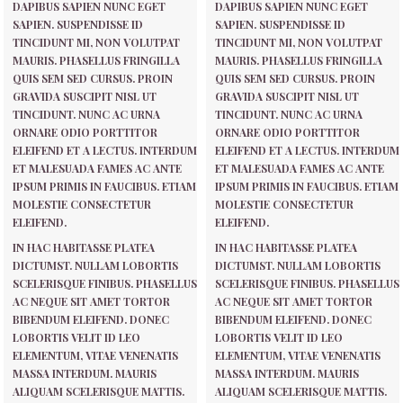
DAPIBUS SAPIEN NUNC EGET
DAPIBUS SAPIEN NUNC EGET
SAPIEN. SUSPENDISSE ID
SAPIEN. SUSPENDISSE ID
TINCIDUNT MI, NON VOLUTPAT
TINCIDUNT MI, NON VOLUTPAT
MAURIS. PHASELLUS FRINGILLA
MAURIS. PHASELLUS FRINGILLA
QUIS SEM SED CURSUS. PROIN
QUIS SEM SED CURSUS. PROIN
GRAVIDA SUSCIPIT NISL UT
GRAVIDA SUSCIPIT NISL UT
TINCIDUNT. NUNC AC URNA
TINCIDUNT. NUNC AC URNA
ORNARE ODIO PORTTITOR
ORNARE ODIO PORTTITOR
ELEIFEND ET A LECTUS. INTERDUM
ELEIFEND ET A LECTUS. INTERDUM
ET MALESUADA FAMES AC ANTE
ET MALESUADA FAMES AC ANTE
IPSUM PRIMIS IN FAUCIBUS. ETIAM
IPSUM PRIMIS IN FAUCIBUS. ETIAM
MOLESTIE CONSECTETUR
MOLESTIE CONSECTETUR
ELEIFEND.
ELEIFEND.
IN HAC HABITASSE PLATEA
IN HAC HABITASSE PLATEA
DICTUMST. NULLAM LOBORTIS
DICTUMST. NULLAM LOBORTIS
SCELERISQUE FINIBUS. PHASELLUS
SCELERISQUE FINIBUS. PHASELLUS
AC NEQUE SIT AMET TORTOR
AC NEQUE SIT AMET TORTOR
BIBENDUM ELEIFEND. DONEC
BIBENDUM ELEIFEND. DONEC
LOBORTIS VELIT ID LEO
LOBORTIS VELIT ID LEO
ELEMENTUM, VITAE VENENATIS
ELEMENTUM, VITAE VENENATIS
MASSA INTERDUM. MAURIS
MASSA INTERDUM. MAURIS
ALIQUAM SCELERISQUE MATTIS.
ALIQUAM SCELERISQUE MATTIS.