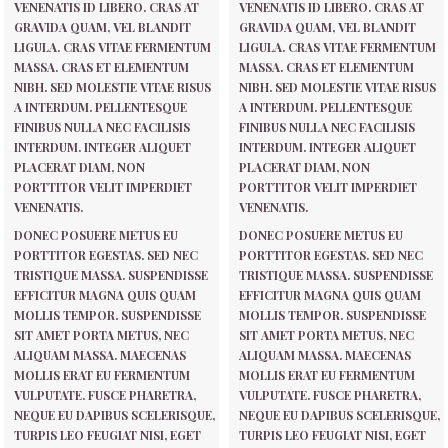
VENENATIS ID LIBERO. CRAS AT
VENENATIS ID LIBERO. CRAS AT
GRAVIDA QUAM, VEL BLANDIT
GRAVIDA QUAM, VEL BLANDIT
LIGULA. CRAS VITAE FERMENTUM
LIGULA. CRAS VITAE FERMENTUM
MASSA. CRAS ET ELEMENTUM
MASSA. CRAS ET ELEMENTUM
NIBH. SED MOLESTIE VITAE RISUS
NIBH. SED MOLESTIE VITAE RISUS
A INTERDUM. PELLENTESQUE
A INTERDUM. PELLENTESQUE
FINIBUS NULLA NEC FACILISIS
FINIBUS NULLA NEC FACILISIS
INTERDUM. INTEGER ALIQUET
INTERDUM. INTEGER ALIQUET
PLACERAT DIAM, NON
PLACERAT DIAM, NON
PORTTITOR VELIT IMPERDIET
PORTTITOR VELIT IMPERDIET
VENENATIS.
VENENATIS.
DONEC POSUERE METUS EU
DONEC POSUERE METUS EU
PORTTITOR EGESTAS. SED NEC
PORTTITOR EGESTAS. SED NEC
TRISTIQUE MASSA. SUSPENDISSE
TRISTIQUE MASSA. SUSPENDISSE
EFFICITUR MAGNA QUIS QUAM
EFFICITUR MAGNA QUIS QUAM
MOLLIS TEMPOR. SUSPENDISSE
MOLLIS TEMPOR. SUSPENDISSE
SIT AMET PORTA METUS, NEC
SIT AMET PORTA METUS, NEC
ALIQUAM MASSA. MAECENAS
ALIQUAM MASSA. MAECENAS
MOLLIS ERAT EU FERMENTUM
MOLLIS ERAT EU FERMENTUM
VULPUTATE. FUSCE PHARETRA,
VULPUTATE. FUSCE PHARETRA,
NEQUE EU DAPIBUS SCELERISQUE,
NEQUE EU DAPIBUS SCELERISQUE,
TURPIS LEO FEUGIAT NISI, EGET
TURPIS LEO FEUGIAT NISI, EGET