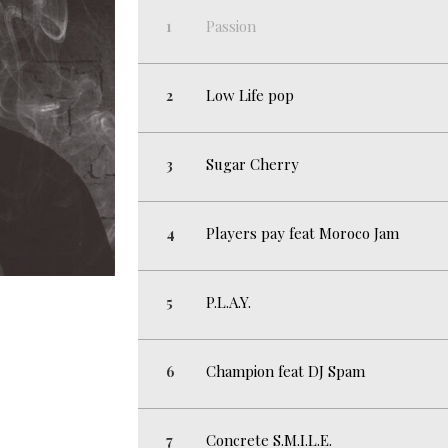
Passion
Low Life pop
Sugar Cherry
Players pay feat Moroco Jam
P.L.A.Y.
Champion feat DJ Spam
Concrete S.M.I.L.E.