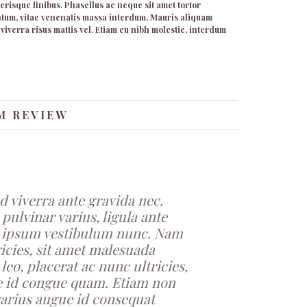
lerisque finibus. Phasellus ac neque sit amet tortor
entum, vitae venenatis massa interdum. Mauris aliquam
viverra risus mattis vel. Etiam eu nibh molestie, interdum
M REVIEW
d viverra ante gravida nec.
pulvinar varius, ligula ante
mi ipsum vestibulum nunc. Nam
ricies, sit amet malesuada
leo, placerat ac nunc ultricies,
sce id congue quam. Etiam non
arius augue id consequat