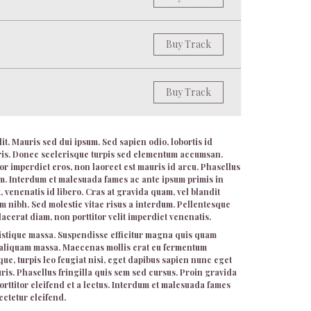
Buy Track
Buy Track
it. Mauris sed dui ipsum. Sed sapien odio, lobortis id
uris. Donec scelerisque turpis sed elementum accumsan.
lor imperdiet eros, non laoreet est mauris id arcu. Phasellus
 sem. Interdum et malesuada fames ac ante ipsum primis in
t, venenatis id libero. Cras at gravida quam, vel blandit
m nibh. Sed molestie vitae risus a interdum. Pellentesque
placerat diam, non porttitor velit imperdiet venenatis.
ristique massa. Suspendisse efficitur magna quis quam
c aliquam massa. Maecenas mollis erat eu fermentum
ue, turpis leo feugiat nisi, eget dapibus sapien nunc eget
ris. Phasellus fringilla quis sem sed cursus. Proin gravida
orttitor eleifend et a lectus. Interdum et malesuada fames
ectetur eleifend.