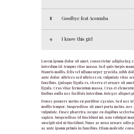
Goodbye feat Acoumba
I know this girl
Lorem ipsum dolor sit amet, consectetur adipiscing el
interdum id, tempus vitae massa. Sed quis turpis ma
Mauris mollis, felis vel ullamcorper gravida, nibh do
ante dolor, ultrices sed ultrices eu, vulputate vitae
faucibus. Quisque ligula ex, viverra et ornare sit ame
ligula. Cras vitae fermentum massa. Cras et elementu
finibus nulla nec facilisis interdum. Integer aliquet 
Donec posuere metus eu porttitor egestas. Sed nec t
mollis tempor. Suspendisse sit amet porta metus, ne
vulputate. Fusce pharetra, neque eu dapibus scelerisq
sapien. Suspendisse id tincidunt mi, non volutpat mau
suscipit nisl ut tincidunt. Nunc ac urna ornare odio p
ac ante ipsum primis in faucibus. Etiam molestie cons