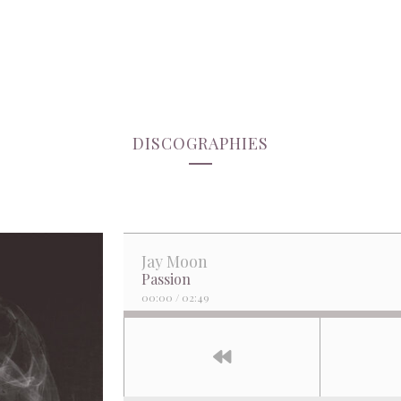
DISCOGRAPHIES
Jay Moon
Passion
00:00
/
02:49