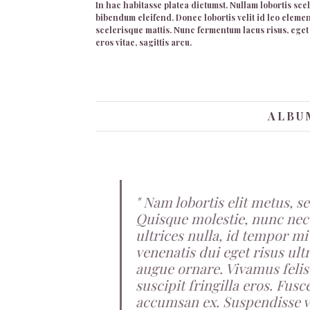
In hac habitasse platea dictumst. Nullam lobortis sce
bibendum eleifend. Donec lobortis velit id leo elem
scelerisque mattis. Nunc fermentum lacus risus, eget 
eros vitae, sagittis arcu.
ALBU
Nam lobortis elit metus, se
Quisque molestie, nunc nec 
ultrices nulla, id tempor 
venenatis dui eget risus ult
augue ornare. Vivamus felis 
suscipit fringilla eros. Fu
accumsan ex. Suspendisse v