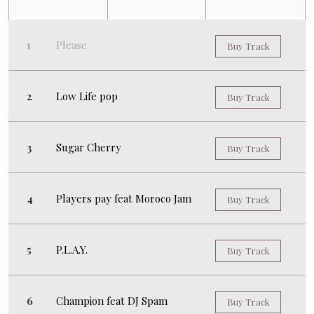
Please
Buy Track
Low Life pop
Buy Track
Sugar Cherry
Buy Track
Players pay feat Moroco Jam
Buy Track
P.L.A.Y.
Buy Track
Champion feat DJ Spam
Buy Track