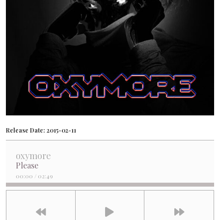
Release Date:
2015-02-11
oxymore
Please
00:00
/
02:49