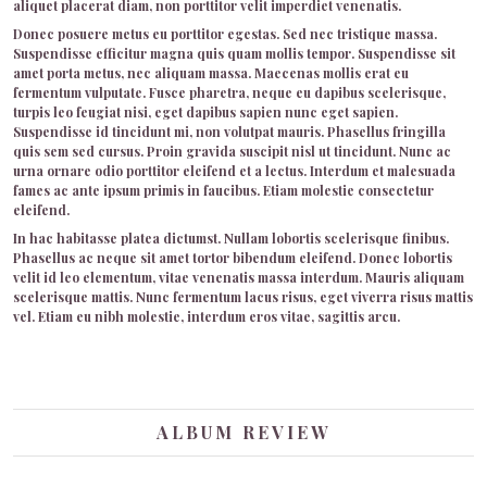
aliquet placerat diam, non porttitor velit imperdiet venenatis.
Donec posuere metus eu porttitor egestas. Sed nec tristique massa.
Suspendisse efficitur magna quis quam mollis tempor. Suspendisse sit
amet porta metus, nec aliquam massa. Maecenas mollis erat eu
fermentum vulputate. Fusce pharetra, neque eu dapibus scelerisque,
turpis leo feugiat nisi, eget dapibus sapien nunc eget sapien.
Suspendisse id tincidunt mi, non volutpat mauris. Phasellus fringilla
quis sem sed cursus. Proin gravida suscipit nisl ut tincidunt. Nunc ac
urna ornare odio porttitor eleifend et a lectus. Interdum et malesuada
fames ac ante ipsum primis in faucibus. Etiam molestie consectetur
eleifend.
In hac habitasse platea dictumst. Nullam lobortis scelerisque finibus.
Phasellus ac neque sit amet tortor bibendum eleifend. Donec lobortis
velit id leo elementum, vitae venenatis massa interdum. Mauris aliquam
scelerisque mattis. Nunc fermentum lacus risus, eget viverra risus mattis
vel. Etiam eu nibh molestie, interdum eros vitae, sagittis arcu.
ALBUM REVIEW