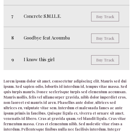
Concrete S.M.I.L.E.
Buy Track
Goodbye feat Acoumba
Buy Track
I know this girl
Buy Track
Lorem ipsum dolor sit amet, consectetur adipiscing elit. Mauris sed dui
ipsum. Sed sapien odio, lobortis id interdum id, tempus vitae massa. Sed
quis turpis mauris. Donec scelerisque turpis sed elementum accumsan.
Mauris mollis, felis vel ullamcorper gravida, nibh dolor imperdiet eros,
non laoreet est mauris id arcu. Phasellus ante dolor, ultrices sed
ultrices eu, vulputate vitae sem. Interdum et malesuada fames ac ante
ipsum primis in faucibus. Quisque ligula ex, viverra et ornare sit amet,
venenatis id libero. Cras at gravida quam, vel blandit ligula. Cras vitae
fermentum massa. Cras et elementum nibh. Sed molestie vitae risus a
interdum. Pellentesque finibus nulla nec facilisis interdum. Integer