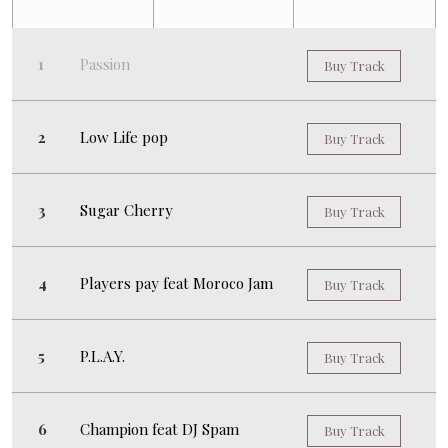
Passion
Buy Track
Low Life pop
Buy Track
Sugar Cherry
Buy Track
Players pay feat Moroco Jam
Buy Track
P.L.A.Y.
Buy Track
Champion feat DJ Spam
Buy Track