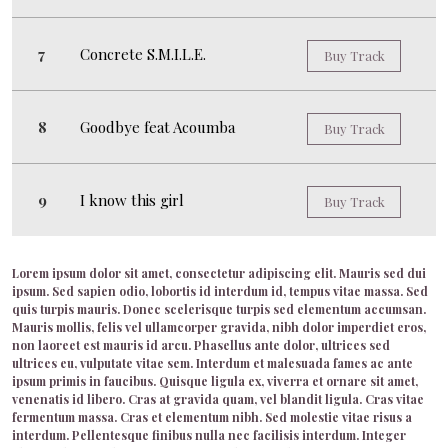
Concrete S.M.I.L.E.
Buy Track
Goodbye feat Acoumba
Buy Track
I know this girl
Buy Track
Lorem ipsum dolor sit amet, consectetur adipiscing elit. Mauris sed dui
ipsum. Sed sapien odio, lobortis id interdum id, tempus vitae massa. Sed
quis turpis mauris. Donec scelerisque turpis sed elementum accumsan.
Mauris mollis, felis vel ullamcorper gravida, nibh dolor imperdiet eros,
non laoreet est mauris id arcu. Phasellus ante dolor, ultrices sed
ultrices eu, vulputate vitae sem. Interdum et malesuada fames ac ante
ipsum primis in faucibus. Quisque ligula ex, viverra et ornare sit amet,
venenatis id libero. Cras at gravida quam, vel blandit ligula. Cras vitae
fermentum massa. Cras et elementum nibh. Sed molestie vitae risus a
interdum. Pellentesque finibus nulla nec facilisis interdum. Integer