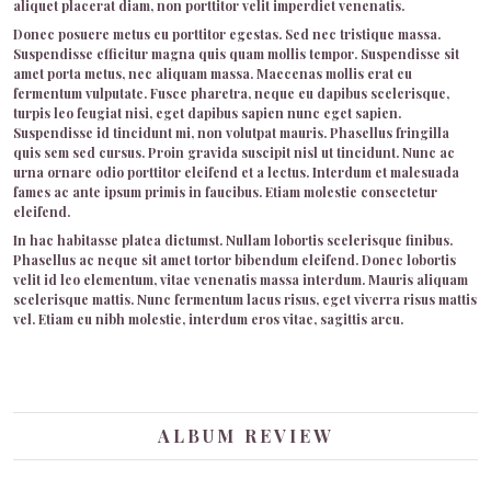
aliquet placerat diam, non porttitor velit imperdiet venenatis.
Donec posuere metus eu porttitor egestas. Sed nec tristique massa.
Suspendisse efficitur magna quis quam mollis tempor. Suspendisse sit
amet porta metus, nec aliquam massa. Maecenas mollis erat eu
fermentum vulputate. Fusce pharetra, neque eu dapibus scelerisque,
turpis leo feugiat nisi, eget dapibus sapien nunc eget sapien.
Suspendisse id tincidunt mi, non volutpat mauris. Phasellus fringilla
quis sem sed cursus. Proin gravida suscipit nisl ut tincidunt. Nunc ac
urna ornare odio porttitor eleifend et a lectus. Interdum et malesuada
fames ac ante ipsum primis in faucibus. Etiam molestie consectetur
eleifend.
In hac habitasse platea dictumst. Nullam lobortis scelerisque finibus.
Phasellus ac neque sit amet tortor bibendum eleifend. Donec lobortis
velit id leo elementum, vitae venenatis massa interdum. Mauris aliquam
scelerisque mattis. Nunc fermentum lacus risus, eget viverra risus mattis
vel. Etiam eu nibh molestie, interdum eros vitae, sagittis arcu.
ALBUM REVIEW