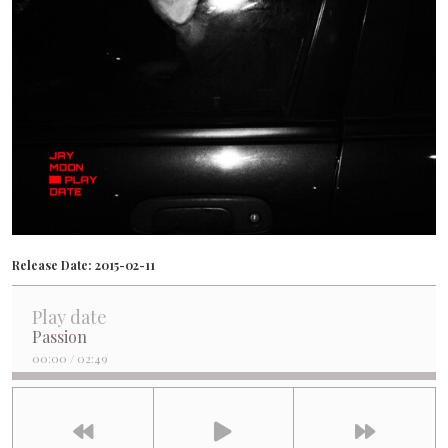
Release Date:
2015-02-11
Play date
Passion
00:00
/
02:49