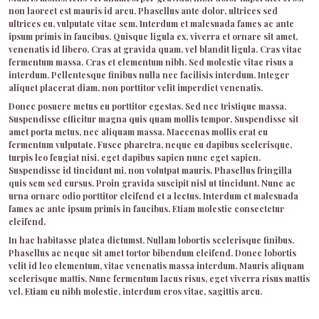
non laoreet est mauris id arcu. Phasellus ante dolor, ultrices sed
ultrices eu, vulputate vitae sem. Interdum et malesuada fames ac ante
ipsum primis in faucibus. Quisque ligula ex, viverra et ornare sit amet,
venenatis id libero. Cras at gravida quam, vel blandit ligula. Cras vitae
fermentum massa. Cras et elementum nibh. Sed molestie vitae risus a
interdum. Pellentesque finibus nulla nec facilisis interdum. Integer
aliquet placerat diam, non porttitor velit imperdiet venenatis.
Donec posuere metus eu porttitor egestas. Sed nec tristique massa.
Suspendisse efficitur magna quis quam mollis tempor. Suspendisse sit
amet porta metus, nec aliquam massa. Maecenas mollis erat eu
fermentum vulputate. Fusce pharetra, neque eu dapibus scelerisque,
turpis leo feugiat nisi, eget dapibus sapien nunc eget sapien.
Suspendisse id tincidunt mi, non volutpat mauris. Phasellus fringilla
quis sem sed cursus. Proin gravida suscipit nisl ut tincidunt. Nunc ac
urna ornare odio porttitor eleifend et a lectus. Interdum et malesuada
fames ac ante ipsum primis in faucibus. Etiam molestie consectetur
eleifend.
In hac habitasse platea dictumst. Nullam lobortis scelerisque finibus.
Phasellus ac neque sit amet tortor bibendum eleifend. Donec lobortis
velit id leo elementum, vitae venenatis massa interdum. Mauris aliquam
scelerisque mattis. Nunc fermentum lacus risus, eget viverra risus mattis
vel. Etiam eu nibh molestie, interdum eros vitae, sagittis arcu.