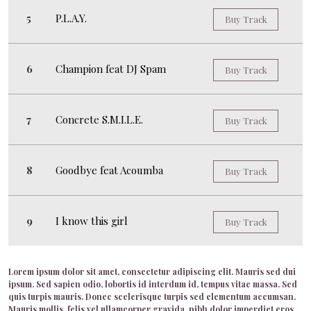
P.L.A.Y.
Buy Track
Champion feat DJ Spam
Buy Track
Concrete S.M.I.L.E.
Buy Track
Goodbye feat Acoumba
Buy Track
I know this girl
Buy Track
Lorem ipsum dolor sit amet, consectetur adipiscing elit. Mauris sed dui
ipsum. Sed sapien odio, lobortis id interdum id, tempus vitae massa. Sed
quis turpis mauris. Donec scelerisque turpis sed elementum accumsan.
Mauris mollis, felis vel ullamcorper gravida, nibh dolor imperdiet eros,