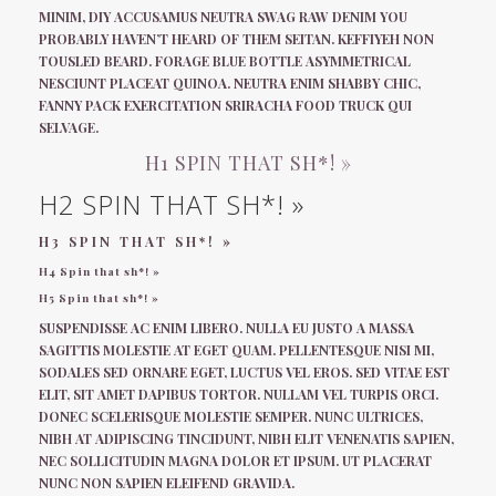
MINIM, DIY ACCUSAMUS NEUTRA SWAG RAW DENIM YOU
PROBABLY HAVEN’T HEARD OF THEM SEITAN. KEFFIYEH NON
TOUSLED BEARD. FORAGE BLUE BOTTLE ASYMMETRICAL
NESCIUNT PLACEAT QUINOA. NEUTRA ENIM SHABBY CHIC,
FANNY PACK EXERCITATION SRIRACHA FOOD TRUCK QUI
SELVAGE.
H1 SPIN THAT SH*! »
H2 SPIN THAT SH*! »
H3 SPIN THAT SH*! »
H4 Spin that sh*! »
H5 Spin that sh*! »
SUSPENDISSE AC ENIM LIBERO. NULLA EU JUSTO A MASSA
SAGITTIS MOLESTIE AT EGET QUAM. PELLENTESQUE NISI MI,
SODALES SED ORNARE EGET, LUCTUS VEL EROS. SED VITAE EST
ELIT, SIT AMET DAPIBUS TORTOR. NULLAM VEL TURPIS ORCI.
DONEC SCELERISQUE MOLESTIE SEMPER. NUNC ULTRICES,
NIBH AT ADIPISCING TINCIDUNT, NIBH ELIT VENENATIS SAPIEN,
NEC SOLLICITUDIN MAGNA DOLOR ET IPSUM. UT PLACERAT
NUNC NON SAPIEN ELEIFEND GRAVIDA.