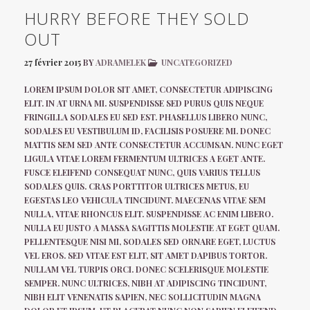
HURRY BEFORE THEY SOLD
OUT
27 février 2015
BY
ADRAMELEK
UNCATEGORIZED
LOREM IPSUM DOLOR SIT AMET, CONSECTETUR ADIPISCING
ELIT. IN AT URNA MI. SUSPENDISSE SED PURUS QUIS NEQUE
FRINGILLA SODALES EU SED EST. PHASELLUS LIBERO NUNC,
SODALES EU VESTIBULUM ID, FACILISIS POSUERE MI. DONEC
MATTIS SEM SED ANTE CONSECTETUR ACCUMSAN. NUNC EGET
LIGULA VITAE LOREM FERMENTUM ULTRICES A EGET ANTE.
FUSCE ELEIFEND CONSEQUAT NUNC, QUIS VARIUS TELLUS
SODALES QUIS. CRAS PORTTITOR ULTRICES METUS, EU
EGESTAS LEO VEHICULA TINCIDUNT. MAECENAS VITAE SEM
NULLA, VITAE RHONCUS ELIT. SUSPENDISSE AC ENIM LIBERO.
NULLA EU JUSTO A MASSA SAGITTIS MOLESTIE AT EGET QUAM.
PELLENTESQUE NISI MI, SODALES SED ORNARE EGET, LUCTUS
VEL EROS. SED VITAE EST ELIT, SIT AMET DAPIBUS TORTOR.
NULLAM VEL TURPIS ORCI. DONEC SCELERISQUE MOLESTIE
SEMPER. NUNC ULTRICES, NIBH AT ADIPISCING TINCIDUNT,
NIBH ELIT VENENATIS SAPIEN, NEC SOLLICITUDIN MAGNA