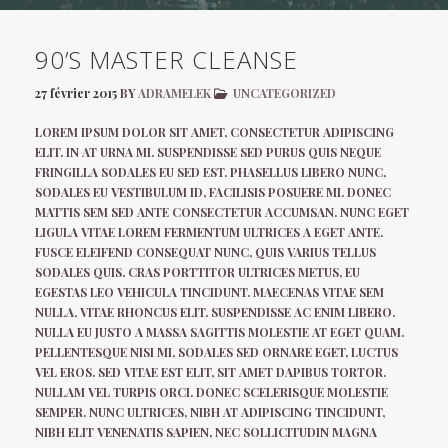
90’S MASTER CLEANSE
27 février 2015
BY
ADRAMELEK
UNCATEGORIZED
LOREM IPSUM DOLOR SIT AMET, CONSECTETUR ADIPISCING
ELIT. IN AT URNA MI. SUSPENDISSE SED PURUS QUIS NEQUE
FRINGILLA SODALES EU SED EST. PHASELLUS LIBERO NUNC,
SODALES EU VESTIBULUM ID, FACILISIS POSUERE MI. DONEC
MATTIS SEM SED ANTE CONSECTETUR ACCUMSAN. NUNC EGET
LIGULA VITAE LOREM FERMENTUM ULTRICES A EGET ANTE.
FUSCE ELEIFEND CONSEQUAT NUNC, QUIS VARIUS TELLUS
SODALES QUIS. CRAS PORTTITOR ULTRICES METUS, EU
EGESTAS LEO VEHICULA TINCIDUNT. MAECENAS VITAE SEM
NULLA, VITAE RHONCUS ELIT. SUSPENDISSE AC ENIM LIBERO.
NULLA EU JUSTO A MASSA SAGITTIS MOLESTIE AT EGET QUAM.
PELLENTESQUE NISI MI, SODALES SED ORNARE EGET, LUCTUS
VEL EROS. SED VITAE EST ELIT, SIT AMET DAPIBUS TORTOR.
NULLAM VEL TURPIS ORCI. DONEC SCELERISQUE MOLESTIE
SEMPER. NUNC ULTRICES, NIBH AT ADIPISCING TINCIDUNT,
NIBH ELIT VENENATIS SAPIEN, NEC SOLLICITUDIN MAGNA