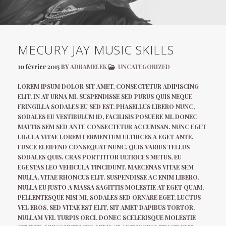
MECURY JAY MUSIC SKILLS
10 février 2015
BY
ADRAMELEK
UNCATEGORIZED
LOREM IPSUM DOLOR SIT AMET, CONSECTETUR ADIPISCING
ELIT. IN AT URNA MI. SUSPENDISSE SED PURUS QUIS NEQUE
FRINGILLA SODALES EU SED EST. PHASELLUS LIBERO NUNC,
SODALES EU VESTIBULUM ID, FACILISIS POSUERE MI. DONEC
MATTIS SEM SED ANTE CONSECTETUR ACCUMSAN. NUNC EGET
LIGULA VITAE LOREM FERMENTUM ULTRICES A EGET ANTE.
FUSCE ELEIFEND CONSEQUAT NUNC, QUIS VARIUS TELLUS
SODALES QUIS. CRAS PORTTITOR ULTRICES METUS, EU
EGESTAS LEO VEHICULA TINCIDUNT. MAECENAS VITAE SEM
NULLA, VITAE RHONCUS ELIT. SUSPENDISSE AC ENIM LIBERO.
NULLA EU JUSTO A MASSA SAGITTIS MOLESTIE AT EGET QUAM.
PELLENTESQUE NISI MI, SODALES SED ORNARE EGET, LUCTUS
VEL EROS. SED VITAE EST ELIT, SIT AMET DAPIBUS TORTOR.
NULLAM VEL TURPIS ORCI. DONEC SCELERISQUE MOLESTIE