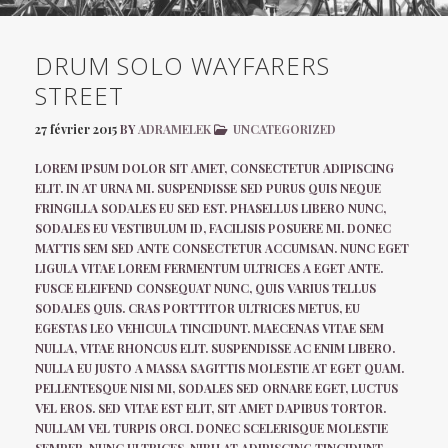
DRUM SOLO WAYFARERS
STREET
27 février 2015
BY
ADRAMELEK
UNCATEGORIZED
LOREM IPSUM DOLOR SIT AMET, CONSECTETUR ADIPISCING
ELIT. IN AT URNA MI. SUSPENDISSE SED PURUS QUIS NEQUE
FRINGILLA SODALES EU SED EST. PHASELLUS LIBERO NUNC,
SODALES EU VESTIBULUM ID, FACILISIS POSUERE MI. DONEC
MATTIS SEM SED ANTE CONSECTETUR ACCUMSAN. NUNC EGET
LIGULA VITAE LOREM FERMENTUM ULTRICES A EGET ANTE.
FUSCE ELEIFEND CONSEQUAT NUNC, QUIS VARIUS TELLUS
SODALES QUIS. CRAS PORTTITOR ULTRICES METUS, EU
EGESTAS LEO VEHICULA TINCIDUNT. MAECENAS VITAE SEM
NULLA, VITAE RHONCUS ELIT. SUSPENDISSE AC ENIM LIBERO.
NULLA EU JUSTO A MASSA SAGITTIS MOLESTIE AT EGET QUAM.
PELLENTESQUE NISI MI, SODALES SED ORNARE EGET, LUCTUS
VEL EROS. SED VITAE EST ELIT, SIT AMET DAPIBUS TORTOR.
NULLAM VEL TURPIS ORCI. DONEC SCELERISQUE MOLESTIE