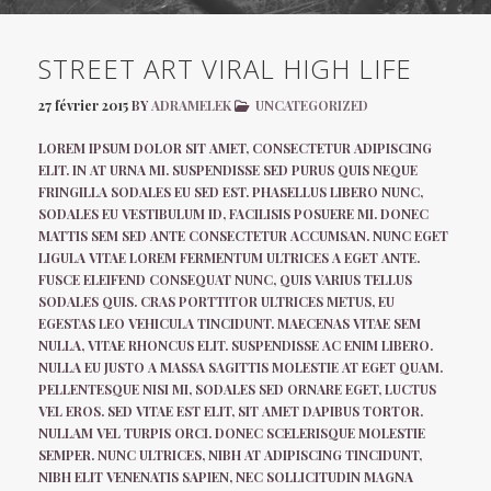
STREET ART VIRAL HIGH LIFE
27 février 2015
BY
ADRAMELEK
UNCATEGORIZED
LOREM IPSUM DOLOR SIT AMET, CONSECTETUR ADIPISCING
ELIT. IN AT URNA MI. SUSPENDISSE SED PURUS QUIS NEQUE
FRINGILLA SODALES EU SED EST. PHASELLUS LIBERO NUNC,
SODALES EU VESTIBULUM ID, FACILISIS POSUERE MI. DONEC
MATTIS SEM SED ANTE CONSECTETUR ACCUMSAN. NUNC EGET
LIGULA VITAE LOREM FERMENTUM ULTRICES A EGET ANTE.
FUSCE ELEIFEND CONSEQUAT NUNC, QUIS VARIUS TELLUS
SODALES QUIS. CRAS PORTTITOR ULTRICES METUS, EU
EGESTAS LEO VEHICULA TINCIDUNT. MAECENAS VITAE SEM
NULLA, VITAE RHONCUS ELIT. SUSPENDISSE AC ENIM LIBERO.
NULLA EU JUSTO A MASSA SAGITTIS MOLESTIE AT EGET QUAM.
PELLENTESQUE NISI MI, SODALES SED ORNARE EGET, LUCTUS
VEL EROS. SED VITAE EST ELIT, SIT AMET DAPIBUS TORTOR.
NULLAM VEL TURPIS ORCI. DONEC SCELERISQUE MOLESTIE
SEMPER. NUNC ULTRICES, NIBH AT ADIPISCING TINCIDUNT,
NIBH ELIT VENENATIS SAPIEN, NEC SOLLICITUDIN MAGNA