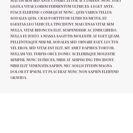
MATTIS SEM SED ANTE CONSECTETUR ACCUMSAN. NUNC EGET
LIGULA VITAE LOREM FERMENTUM ULTRICES A EGET ANTE.
FUSCE ELEIFEND CONSEQUAT NUNC, QUIS VARIUS TELLUS
SODALES QUIS. CRAS PORTTITOR ULTRICES METUS, EU
EGESTAS LEO VEHICULA TINCIDUNT. MAECENAS VITAE SEM
NULLA, VITAE RHONCUS ELIT. SUSPENDISSE AC ENIM LIBERO.
NULLA EU JUSTO A MASSA SAGITTIS MOLESTIE AT EGET QUAM.
PELLENTESQUE NISI MI, SODALES SED ORNARE EGET, LUCTUS
VEL EROS. SED VITAE EST ELIT, SIT AMET DAPIBUS TORTOR.
NULLAM VEL TURPIS ORCI. DONEC SCELERISQUE MOLESTIE
SEMPER. NUNC ULTRICES, NIBH AT ADIPISCING TINCIDUNT,
NIBH ELIT VENENATIS SAPIEN, NEC SOLLICITUDIN MAGNA
DOLOR ET IPSUM. UT PLACERAT NUNC NON SAPIEN ELEIFEND
GRAVIDA.