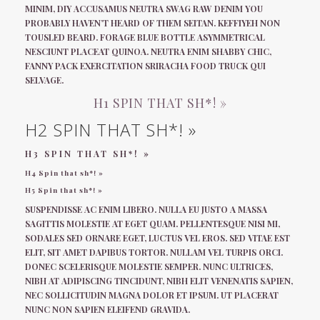
MINIM, DIY ACCUSAMUS NEUTRA SWAG RAW DENIM YOU
PROBABLY HAVEN’T HEARD OF THEM SEITAN. KEFFIYEH NON
TOUSLED BEARD. FORAGE BLUE BOTTLE ASYMMETRICAL
NESCIUNT PLACEAT QUINOA. NEUTRA ENIM SHABBY CHIC,
FANNY PACK EXERCITATION SRIRACHA FOOD TRUCK QUI
SELVAGE.
H1 SPIN THAT SH*! »
H2 SPIN THAT SH*! »
H3 SPIN THAT SH*! »
H4 Spin that sh*! »
H5 Spin that sh*! »
SUSPENDISSE AC ENIM LIBERO. NULLA EU JUSTO A MASSA
SAGITTIS MOLESTIE AT EGET QUAM. PELLENTESQUE NISI MI,
SODALES SED ORNARE EGET, LUCTUS VEL EROS. SED VITAE EST
ELIT, SIT AMET DAPIBUS TORTOR. NULLAM VEL TURPIS ORCI.
DONEC SCELERISQUE MOLESTIE SEMPER. NUNC ULTRICES,
NIBH AT ADIPISCING TINCIDUNT, NIBH ELIT VENENATIS SAPIEN,
NEC SOLLICITUDIN MAGNA DOLOR ET IPSUM. UT PLACERAT
NUNC NON SAPIEN ELEIFEND GRAVIDA.