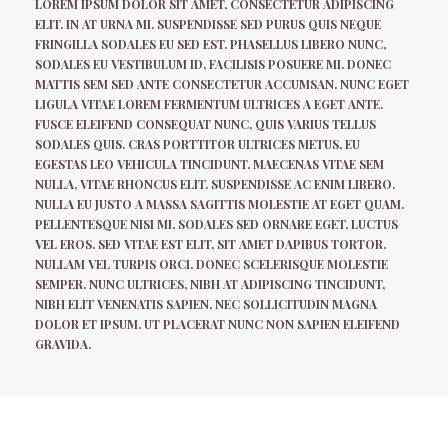
LOREM IPSUM DOLOR SIT AMET, CONSECTETUR ADIPISCING
ELIT. IN AT URNA MI. SUSPENDISSE SED PURUS QUIS NEQUE
FRINGILLA SODALES EU SED EST. PHASELLUS LIBERO NUNC,
SODALES EU VESTIBULUM ID, FACILISIS POSUERE MI. DONEC
MATTIS SEM SED ANTE CONSECTETUR ACCUMSAN. NUNC EGET
LIGULA VITAE LOREM FERMENTUM ULTRICES A EGET ANTE.
FUSCE ELEIFEND CONSEQUAT NUNC, QUIS VARIUS TELLUS
SODALES QUIS. CRAS PORTTITOR ULTRICES METUS, EU
EGESTAS LEO VEHICULA TINCIDUNT. MAECENAS VITAE SEM
NULLA, VITAE RHONCUS ELIT. SUSPENDISSE AC ENIM LIBERO.
NULLA EU JUSTO A MASSA SAGITTIS MOLESTIE AT EGET QUAM.
PELLENTESQUE NISI MI, SODALES SED ORNARE EGET, LUCTUS
VEL EROS. SED VITAE EST ELIT, SIT AMET DAPIBUS TORTOR.
NULLAM VEL TURPIS ORCI. DONEC SCELERISQUE MOLESTIE
SEMPER. NUNC ULTRICES, NIBH AT ADIPISCING TINCIDUNT,
NIBH ELIT VENENATIS SAPIEN, NEC SOLLICITUDIN MAGNA
DOLOR ET IPSUM. UT PLACERAT NUNC NON SAPIEN ELEIFEND
GRAVIDA.