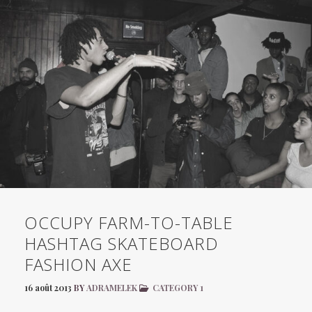
OCCUPY FARM-TO-TABLE
HASHTAG SKATEBOARD
FASHION AXE
16 août 2013
BY
ADRAMELEK
CATEGORY 1