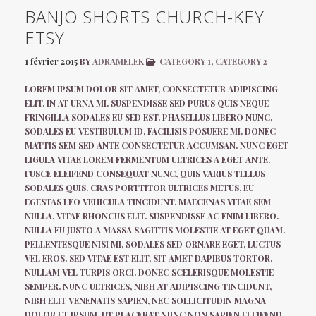
BANJO SHORTS CHURCH-KEY
ETSY
1 février 2015
BY
ADRAMELEK
CATEGORY 1
,
CATEGORY 2
LOREM IPSUM DOLOR SIT AMET, CONSECTETUR ADIPISCING
ELIT. IN AT URNA MI. SUSPENDISSE SED PURUS QUIS NEQUE
FRINGILLA SODALES EU SED EST. PHASELLUS LIBERO NUNC,
SODALES EU VESTIBULUM ID, FACILISIS POSUERE MI. DONEC
MATTIS SEM SED ANTE CONSECTETUR ACCUMSAN. NUNC EGET
LIGULA VITAE LOREM FERMENTUM ULTRICES A EGET ANTE.
FUSCE ELEIFEND CONSEQUAT NUNC, QUIS VARIUS TELLUS
SODALES QUIS. CRAS PORTTITOR ULTRICES METUS, EU
EGESTAS LEO VEHICULA TINCIDUNT. MAECENAS VITAE SEM
NULLA, VITAE RHONCUS ELIT. SUSPENDISSE AC ENIM LIBERO.
NULLA EU JUSTO A MASSA SAGITTIS MOLESTIE AT EGET QUAM.
PELLENTESQUE NISI MI, SODALES SED ORNARE EGET, LUCTUS
VEL EROS. SED VITAE EST ELIT, SIT AMET DAPIBUS TORTOR.
NULLAM VEL TURPIS ORCI. DONEC SCELERISQUE MOLESTIE
SEMPER. NUNC ULTRICES, NIBH AT ADIPISCING TINCIDUNT,
NIBH ELIT VENENATIS SAPIEN, NEC SOLLICITUDIN MAGNA
DOLOR ET IPSUM. UT PLACERAT NUNC NON SAPIEN ELEIFEND