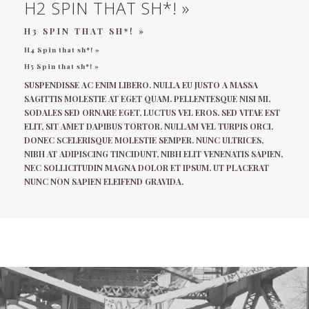
H2 SPIN THAT SH*! »
H3 SPIN THAT SH*! »
H4 Spin that sh*! »
H5 Spin that sh*! »
SUSPENDISSE AC ENIM LIBERO. NULLA EU JUSTO A MASSA
SAGITTIS MOLESTIE AT EGET QUAM. PELLENTESQUE NISI MI,
SODALES SED ORNARE EGET, LUCTUS VEL EROS. SED VITAE EST
ELIT, SIT AMET DAPIBUS TORTOR. NULLAM VEL TURPIS ORCI.
DONEC SCELERISQUE MOLESTIE SEMPER. NUNC ULTRICES,
NIBH AT ADIPISCING TINCIDUNT, NIBH ELIT VENENATIS SAPIEN,
NEC SOLLICITUDIN MAGNA DOLOR ET IPSUM. UT PLACERAT
NUNC NON SAPIEN ELEIFEND GRAVIDA.