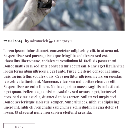
by
27 mai 2014
adramelek
Category 1
Lorem ipsum dolor sit amet, consectetur adipiscing elit. In at urna mi.
Suspendisse sed purus quis neque fringilla sodales eu sed est.
Phasellus libero nunc, sodales eu vestibulum id, facilisis posuere mi.
Donec mattis sem sed ante consectetur accumsan. Nunc eget ligula vitae
lorem fermentum ultrices a eget ante. Fusce eleifend consequat nunc,
quis varius tellus sodales quis. Cras porttitor ultrices metus, eu egestas
leo vehicula tincidunt. Maecenas vitae sem nulla, vitae rhoncus elit.
Suspendisse ac enim libero. Nulla eu justo a massa sagittis molestie at
eget quam. Pellentesque nisi mi, sodales sed ornare eget, luctus vel
eros. Sed vitae est elit, sit amet dapibus tortor. Nullam vel turpis orci.
Donec scelerisque molestie semper. Nunc ultrices, nibh at adipiscing
tincidunt, nibh elit venenatis sapien, nec sollicitudin magna dolor et
ipsum. Ut placerat nunc non sapien eleifend gravida.
Back