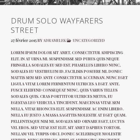
DRUM SOLO WAYFARERS
STREET
27 février 2015
BY
ADRAMELEK
UNCATEGORIZED
LOREM IPSUM DOLOR SIT AMET, CONSECTETUR ADIPISCING
ELIT. IN AT URNA MI. SUSPENDISSE SED PURUS QUIS NEQUE
FRINGILLA SODALES EU SED EST. PHASELLUS LIBERO NUNC,
SODALES EU VESTIBULUM ID, FACILISIS POSUERE MI. DONEC
MATTIS SEM SED ANTE CONSECTETUR ACCUMSAN. NUNC EGET
LIGULA VITAE LOREM FERMENTUM ULTRICES A EGET ANTE.
FUSCE ELEIFEND CONSEQUAT NUNC, QUIS VARIUS TELLUS
SODALES QUIS. CRAS PORTTITOR ULTRICES METUS, EU
EGESTAS LEO VEHICULA TINCIDUNT. MAECENAS VITAE SEM
NULLA, VITAE RHONCUS ELIT. SUSPENDISSE AC ENIM LIBERO.
NULLA EU JUSTO A MASSA SAGITTIS MOLESTIE AT EGET QUAM.
PELLENTESQUE NISI MI, SODALES SED ORNARE EGET, LUCTUS
VEL EROS. SED VITAE EST ELIT, SIT AMET DAPIBUS TORTOR.
NULLAM VEL TURPIS ORCI. DONEC SCELERISQUE MOLESTIE