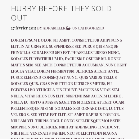
HURRY BEFORE THEY SOLD
OUT
27 février 2015
BY
ADRAMELEK
UNCATEGORIZED
LOREM IPSUM DOLOR SIT AMET, CONSECTETUR ADIPISCING
ELIT. IN AT URNA MI. SUSPENDISSE SED PURUS QUIS NEQUE
FRINGILLA SODALES EU SED EST. PHASELLUS LIBERO NUNC,
SODALES EU VESTIBULUM ID, FACILISIS POSUERE MI. DONEC
MATTIS SEM SED ANTE CONSECTETUR ACCUMSAN. NUNC EGET
LIGULA VITAE LOREM FERMENTUM ULTRICES A EGET ANTE.
FUSCE ELEIFEND CONSEQUAT NUNC, QUIS VARIUS TELLUS
SODALES QUIS. CRAS PORTTITOR ULTRICES METUS, EU
EGESTAS LEO VEHICULA TINCIDUNT. MAECENAS VITAE SEM
NULLA, VITAE RHONCUS ELIT. SUSPENDISSE AC ENIM LIBERO.
NULLA EU JUSTO A MASSA SAGITTIS MOLESTIE AT EGET QUAM.
PELLENTESQUE NISI MI, SODALES SED ORNARE EGET, LUCTUS
VEL EROS. SED VITAE EST ELIT, SIT AMET DAPIBUS TORTOR.
NULLAM VEL TURPIS ORCI. DONEC SCELERISQUE MOLESTIE
SEMPER. NUNC ULTRICES, NIBH AT ADIPISCING TINCIDUNT,
NIBH ELIT VENENATIS SAPIEN, NEC SOLLICITUDIN MAGNA