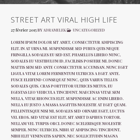
STREET ART VIRAL HIGH LIFE
27 février 2015
BY
ADRAMELEK
UNCATEGORIZED
LOREM IPSUM DOLOR SIT AMET, CONSECTETUR ADIPISCING
ELIT. IN AT URNA MI. SUSPENDISSE SED PURUS QUIS NEQUE
FRINGILLA SODALES EU SED EST. PHASELLUS LIBERO NUNC,
SODALES EU VESTIBULUM ID, FACILISIS POSUERE MI. DONEC
MATTIS SEM SED ANTE CONSECTETUR ACCUMSAN. NUNC EGET
LIGULA VITAE LOREM FERMENTUM ULTRICES A EGET ANTE.
FUSCE ELEIFEND CONSEQUAT NUNC, QUIS VARIUS TELLUS
SODALES QUIS. CRAS PORTTITOR ULTRICES METUS, EU
EGESTAS LEO VEHICULA TINCIDUNT. MAECENAS VITAE SEM
NULLA, VITAE RHONCUS ELIT. SUSPENDISSE AC ENIM LIBERO.
NULLA EU JUSTO A MASSA SAGITTIS MOLESTIE AT EGET QUAM.
PELLENTESQUE NISI MI, SODALES SED ORNARE EGET, LUCTUS
VEL EROS. SED VITAE EST ELIT, SIT AMET DAPIBUS TORTOR.
NULLAM VEL TURPIS ORCI. DONEC SCELERISQUE MOLESTIE
SEMPER. NUNC ULTRICES, NIBH AT ADIPISCING TINCIDUNT,
NIBH ELIT VENENATIS SAPIEN, NEC SOLLICITUDIN MAGNA