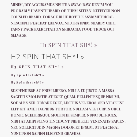
MINIM, DIY ACCUSAMUS NEUTRA SWAG RAW DENIM YOU
PROBABLY HAVEN’T HEARD OF THEM SEITAN. KEFFIYEH NON
TOUSLED BEARD. FORAGE BLUE BOTTLE ASYMMETRICAL
NESCIUNT PLACEAT QUINOA. NEUTRA ENIM SHABBY CHIC,
FANNY PACK EXERCITATION SRIRACHA FOOD TRUCK QUI
SELVAGE.
H1 SPIN THAT SH*! »
H2 SPIN THAT SH*! »
H3 SPIN THAT SH*! »
H4 Spin that sh*! »
H5 Spin that sh*! »
SUSPENDISSE AC ENIM LIBERO. NULLA EU JUSTO A MASSA
SAGITTIS MOLESTIE AT EGET QUAM. PELLENTESQUE NISI MI,
SODALES SED ORNARE EGET, LUCTUS VEL EROS. SED VITAE EST
ELIT, SIT AMET DAPIBUS TORTOR. NULLAM VEL TURPIS ORCI.
DONEC SCELERISQUE MOLESTIE SEMPER. NUNC ULTRICES,
NIBH AT ADIPISCING TINCIDUNT, NIBH ELIT VENENATIS SAPIEN,
NEC SOLLICITUDIN MAGNA DOLOR ET IPSUM. UT PLACERAT
NUNC NON SAPIEN ELEIFEND GRAVIDA.