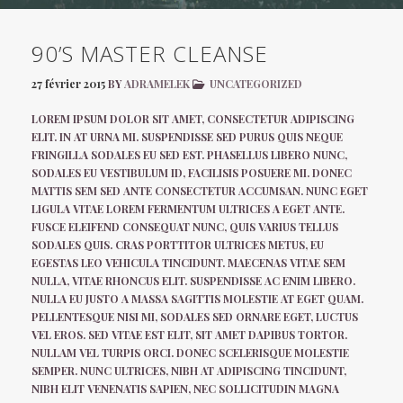
90’S MASTER CLEANSE
27 février 2015
BY
ADRAMELEK
UNCATEGORIZED
LOREM IPSUM DOLOR SIT AMET, CONSECTETUR ADIPISCING
ELIT. IN AT URNA MI. SUSPENDISSE SED PURUS QUIS NEQUE
FRINGILLA SODALES EU SED EST. PHASELLUS LIBERO NUNC,
SODALES EU VESTIBULUM ID, FACILISIS POSUERE MI. DONEC
MATTIS SEM SED ANTE CONSECTETUR ACCUMSAN. NUNC EGET
LIGULA VITAE LOREM FERMENTUM ULTRICES A EGET ANTE.
FUSCE ELEIFEND CONSEQUAT NUNC, QUIS VARIUS TELLUS
SODALES QUIS. CRAS PORTTITOR ULTRICES METUS, EU
EGESTAS LEO VEHICULA TINCIDUNT. MAECENAS VITAE SEM
NULLA, VITAE RHONCUS ELIT. SUSPENDISSE AC ENIM LIBERO.
NULLA EU JUSTO A MASSA SAGITTIS MOLESTIE AT EGET QUAM.
PELLENTESQUE NISI MI, SODALES SED ORNARE EGET, LUCTUS
VEL EROS. SED VITAE EST ELIT, SIT AMET DAPIBUS TORTOR.
NULLAM VEL TURPIS ORCI. DONEC SCELERISQUE MOLESTIE
SEMPER. NUNC ULTRICES, NIBH AT ADIPISCING TINCIDUNT,
NIBH ELIT VENENATIS SAPIEN, NEC SOLLICITUDIN MAGNA