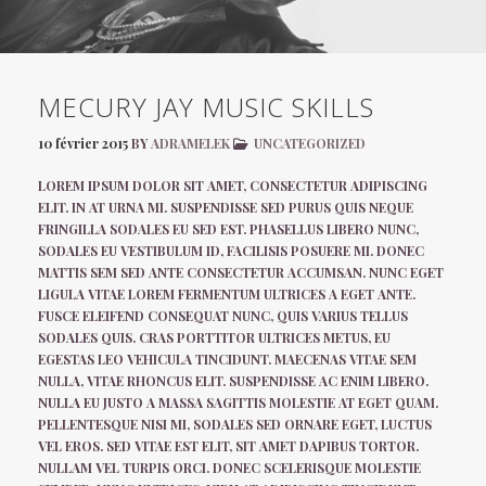
MECURY JAY MUSIC SKILLS
10 février 2015
BY
ADRAMELEK
UNCATEGORIZED
LOREM IPSUM DOLOR SIT AMET, CONSECTETUR ADIPISCING
ELIT. IN AT URNA MI. SUSPENDISSE SED PURUS QUIS NEQUE
FRINGILLA SODALES EU SED EST. PHASELLUS LIBERO NUNC,
SODALES EU VESTIBULUM ID, FACILISIS POSUERE MI. DONEC
MATTIS SEM SED ANTE CONSECTETUR ACCUMSAN. NUNC EGET
LIGULA VITAE LOREM FERMENTUM ULTRICES A EGET ANTE.
FUSCE ELEIFEND CONSEQUAT NUNC, QUIS VARIUS TELLUS
SODALES QUIS. CRAS PORTTITOR ULTRICES METUS, EU
EGESTAS LEO VEHICULA TINCIDUNT. MAECENAS VITAE SEM
NULLA, VITAE RHONCUS ELIT. SUSPENDISSE AC ENIM LIBERO.
NULLA EU JUSTO A MASSA SAGITTIS MOLESTIE AT EGET QUAM.
PELLENTESQUE NISI MI, SODALES SED ORNARE EGET, LUCTUS
VEL EROS. SED VITAE EST ELIT, SIT AMET DAPIBUS TORTOR.
NULLAM VEL TURPIS ORCI. DONEC SCELERISQUE MOLESTIE