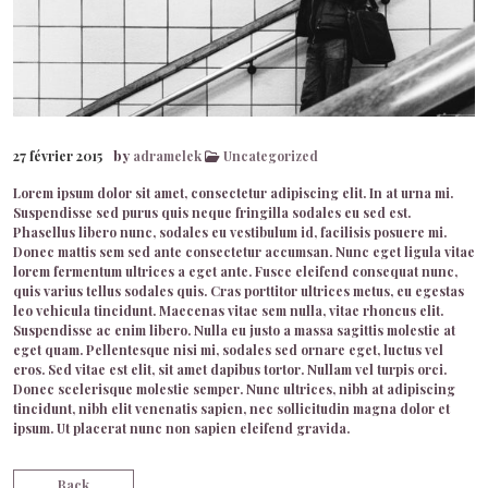
by
27 février 2015
adramelek
Uncategorized
Lorem ipsum dolor sit amet, consectetur adipiscing elit. In at urna mi.
Suspendisse sed purus quis neque fringilla sodales eu sed est.
Phasellus libero nunc, sodales eu vestibulum id, facilisis posuere mi.
Donec mattis sem sed ante consectetur accumsan. Nunc eget ligula vitae
lorem fermentum ultrices a eget ante. Fusce eleifend consequat nunc,
quis varius tellus sodales quis. Cras porttitor ultrices metus, eu egestas
leo vehicula tincidunt. Maecenas vitae sem nulla, vitae rhoncus elit.
Suspendisse ac enim libero. Nulla eu justo a massa sagittis molestie at
eget quam. Pellentesque nisi mi, sodales sed ornare eget, luctus vel
eros. Sed vitae est elit, sit amet dapibus tortor. Nullam vel turpis orci.
Donec scelerisque molestie semper. Nunc ultrices, nibh at adipiscing
tincidunt, nibh elit venenatis sapien, nec sollicitudin magna dolor et
ipsum. Ut placerat nunc non sapien eleifend gravida.
Back